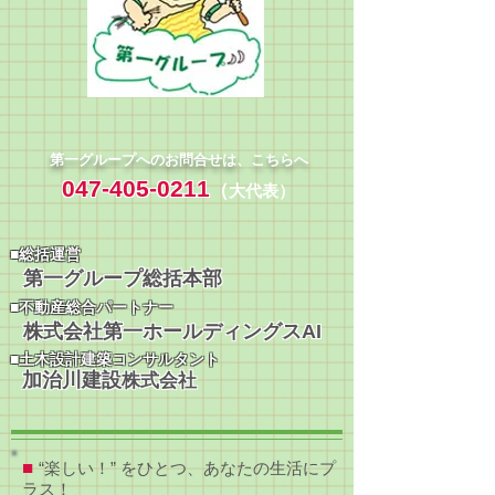
第一グループへのお問合せは、こちらへ
047-405-0211
（
大代表）
​■総括運営
第一グループ総括本部
​■不動産総合パートナー
株式会社第一ホールディングスAI
​■土木設計建築コンサルタント
加治川建設
株式会社
■
“楽しい！” をひとつ、あなたの生活にプ
ラス！