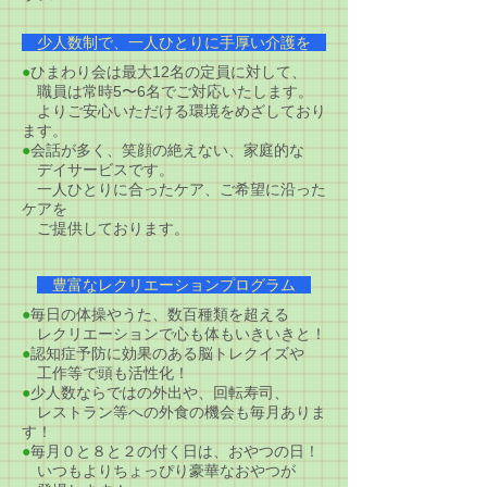
少人数制で、一人ひとりに手厚い介護を
●
ひまわり会は最大12名の定員に対して、
職員は常時5〜6名でご対応いたします。
よりご安心いただける環境をめざしており
ます。
●
会話が多く、笑顔の絶えない、家庭的な
デイサービスです。
一人ひとりに合ったケア、ご希望に沿った
ケアを
ご提供しております。
豊富なレクリエーションプログラム
●
毎日の体操やうた、数百種類を超える
レクリエーションで心も体もいきいきと！
●
認知症予防に効果のある脳トレクイズや
工作等で頭も活性化！
●
少人数ならではの外出や、回転寿司、
レストラン等への外食の機会も毎月ありま
す！
●
毎月０と８と２の付く日は、おやつの日！
いつもよりちょっぴり豪華なおやつが