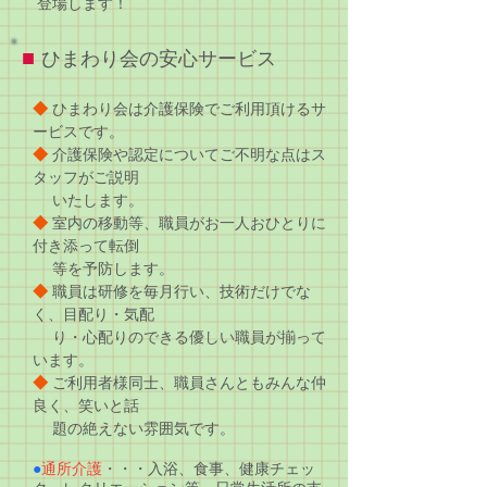
登場します！
■
ひまわり会の安心サービス
◆
ひまわり会は介護保険で
ご利用頂けるサ
ービスです。
◆
介護保険や認定についてご不明な点は
ス
タッフがご説明
いたします。
◆
室内の移動等、職員がお一人おひとりに
付き添って転倒
等を予防します。
◆
職員は研修を毎月行い、技術だけでな
く、目配り・気配
り・心配りのできる優しい職員が揃って
います。
◆
ご利用者様同士、職員さんともみんな仲
良く、笑いと話
題の絶えない雰囲気です。
●
通所介護
・・・入浴、食事、健康チェッ