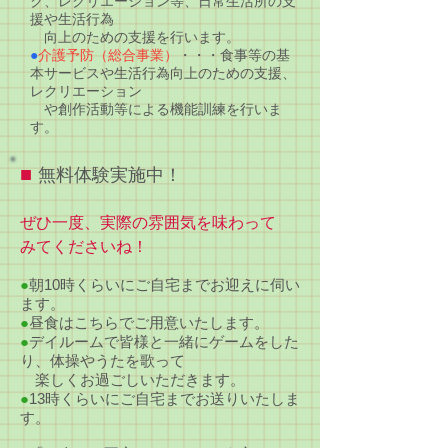
ク、レクリエーション等、日常生活所の支
援や生活行為
向上のための支援を行います。
●
介護予防（総合事業）
・・・食事等の基
本サービスや生活行為向上のための支援、
レクリエーション
や創作活動等による機能訓練を行いま
す。
■
無料体験実施中！
ぜひ一度、実際の雰囲気を味わって
みてくださいね！
●
朝10時くらいにご自宅までお迎えに伺い
ます。
●
昼食はこちらでご用意いたします。
●
デイルームで皆様と一緒にゲームをした
り、体操やうたを歌って
楽しくお過ごしいただきます。
●
13時くらいにご自宅までお送りいたしま
す。