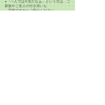
●
「一人では不安だなぁ」という方は、ご
家族やご友人の付き添いも
可能ですからご安心ください。
●無料体験のお申し込み
その他のお問い合わせは、当センターへ ●
ひまわり会デイサービスセンター船橋
●こちらまでお電話いただくか、
ご担当のケアマネージャー様に
ご相談ください。