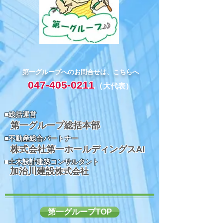
第一グループへのお問合せは、こちらへ
047-405-0211
（
大代表）
​■総括運営
第一グループ総括本部
​■不動産総合パートナー
株式会社第一ホールディングスAI
​■土木設計建築コンサルタント
加治川建設
株式会社
第一グループTOP