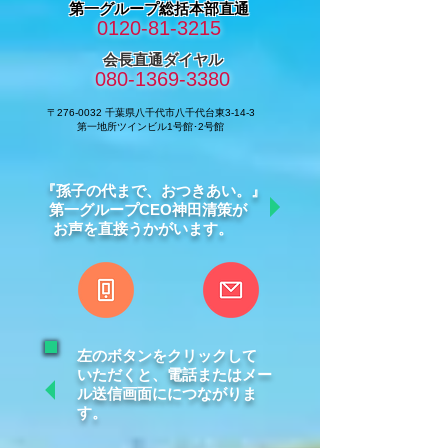
第一グループ総括本部直通
0120-81-3215
会長直通ダイヤル
080-1369-3380
〒276-0032 千葉県八千代市八千代台東3-14-3
第一地所ツインビル1号館･2号館
『孫子の代まで、おつきあい。』
第一グループCEO神田清策が
お声を直接うかがいます。
左のボタンをクリックして
いただくと、電話またはメー
ル送信画面ににつながりま
す。