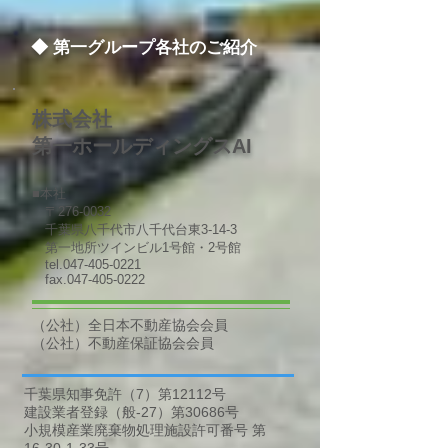
◆ 第一グループ各社のご紹介
株式会社
第一ホールディングスAI
■本社
〒276-0032
千葉県八千代市八千代台東3-14-3
第一地所ツインビル1号館・2号館
​tel.047-405-0221
fax.047-405-0222
（公社）全日本不動産協会会員
（公社）不動産保証協会会員
千葉県知事免許（7
）第12112号
​建設業者登録（般-27）第30686号
​小規模産業廃棄物処理施設許可番号 第