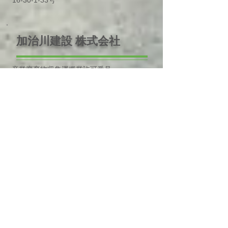
16-30-1-33号
加治川建設
株式会社
産業廃棄物収集運搬業許可番号
01511213579
​新潟県廃第1723号
■本社
〒959-2477
新潟県新発田市下小中山420-3
​tel.
0254-28-9555
fax.0254-28-9666
■センター・作業所
〒959-2472
新潟県新発田市貝屋149-7
​tel.
090-4725-1427
株式会社 ナショナル