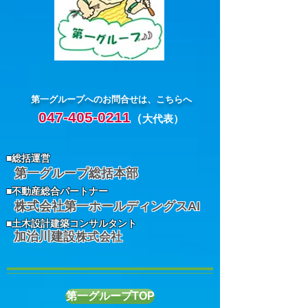
第一グループへのお問合せは、こちらへ
047-405-0211
（
大代表）
​■総括運営
第一グループ総括本部
​■不動産総合パートナー
株式会社第一ホールディングスAI
​■土木設計建築コンサルタント
加治川建設
株式会社
第一グループTOP